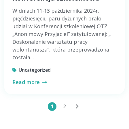
W dniach 11-13 października 2024r.
pięćdziesięciu paru dyżurnych brało
udział w Konferencji szkoleniowej OTZ
„Anonimowy Przyjaciel” zatytułowanej: „
Doskonalenie warsztatu pracy
wolontariusza”, która przeprowadzona
została…
Uncategorized
Read more
Stronicowanie
1
2
wpisów